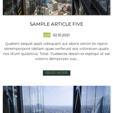
SAMPLE ARTICLE FIVE
02.10.2021
Quatem eaquat aspit odisquam aut abore verion es repror
senemporpore ideliam quae verferunt eos voloreium quate
nos etum quiasitius. Totat. Pudaeces dessin ex expliqui ut eat
volorro demporpor sus...
READ MORE