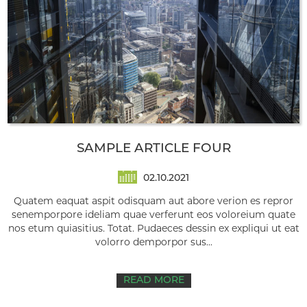
SAMPLE ARTICLE FOUR
02.10.2021
Quatem eaquat aspit odisquam aut abore verion es repror
senemporpore ideliam quae verferunt eos voloreium quate
nos etum quiasitius. Totat. Pudaeces dessin ex expliqui ut eat
volorro demporpor sus...
READ MORE