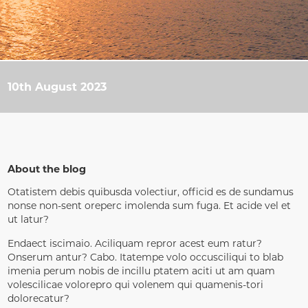
10th August 2023
About the blog
Otatistem debis quibusda volectiur, officid es de sundamus
nonse non-sent oreperc imolenda sum fuga. Et acide vel et
ut latur?
Endaect iscimaio. Aciliquam repror acest eum ratur?
Onserum antur? Cabo. Itatempe volo occusciliqui to blab
imenia perum nobis de incillu ptatem aciti ut am quam
volescilicae volorepro qui volenem qui quamenis-tori
dolorecatur?