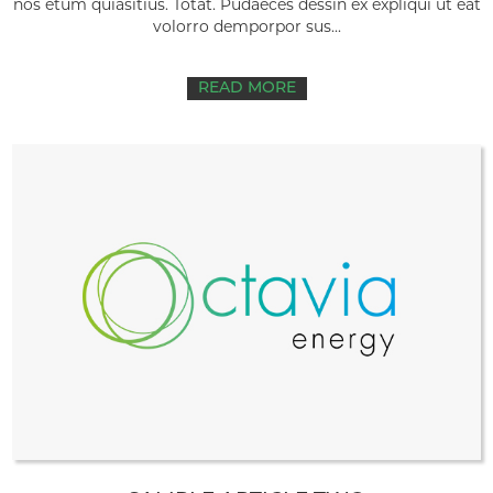
nos etum quiasitius. Totat. Pudaeces dessin ex expliqui ut eat
volorro demporpor sus...
READ MORE