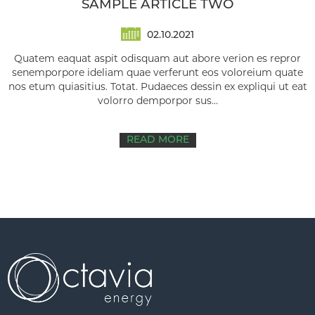
SAMPLE ARTICLE TWO
02.10.2021
Quatem eaquat aspit odisquam aut abore verion es repror
senemporpore ideliam quae verferunt eos voloreium quate
nos etum quiasitius. Totat. Pudaeces dessin ex expliqui ut eat
volorro demporpor sus...
READ MORE