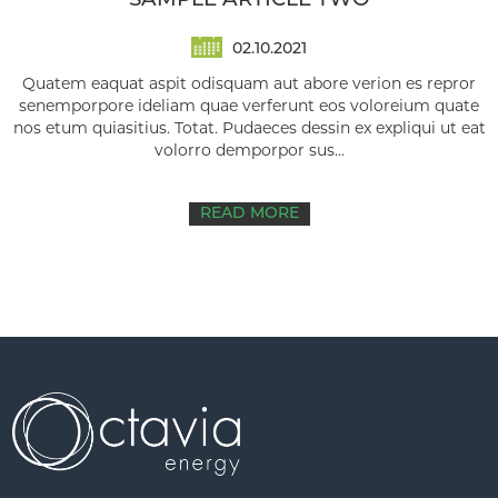
SAMPLE ARTICLE TWO
02.10.2021
Quatem eaquat aspit odisquam aut abore verion es repror
senemporpore ideliam quae verferunt eos voloreium quate
nos etum quiasitius. Totat. Pudaeces dessin ex expliqui ut eat
volorro demporpor sus...
READ MORE