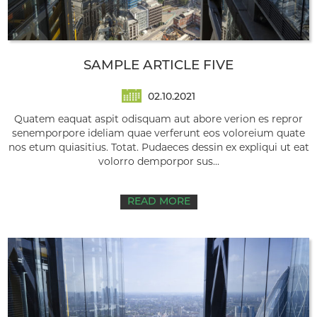
SAMPLE ARTICLE FIVE
02.10.2021
Quatem eaquat aspit odisquam aut abore verion es repror
senemporpore ideliam quae verferunt eos voloreium quate
nos etum quiasitius. Totat. Pudaeces dessin ex expliqui ut eat
volorro demporpor sus...
READ MORE