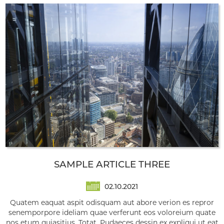
SAMPLE ARTICLE THREE
02.10.2021
Quatem eaquat aspit odisquam aut abore verion es repror
senemporpore ideliam quae verferunt eos voloreium quate
nos etum quiasitius. Totat. Pudaeces dessin ex expliqui ut eat