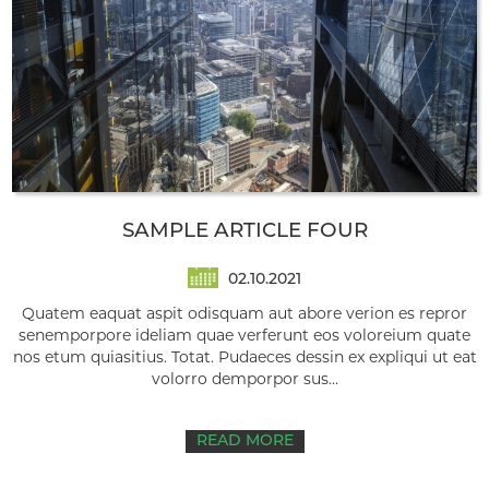
SAMPLE ARTICLE FOUR
02.10.2021
Quatem eaquat aspit odisquam aut abore verion es repror
senemporpore ideliam quae verferunt eos voloreium quate
nos etum quiasitius. Totat. Pudaeces dessin ex expliqui ut eat
volorro demporpor sus...
READ MORE