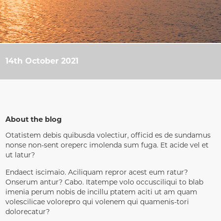
14th October 2021
About the blog
Otatistem debis quibusda volectiur, officid es de sundamus
nonse non-sent oreperc imolenda sum fuga. Et acide vel et
ut latur?
Endaect iscimaio. Aciliquam repror acest eum ratur?
Onserum antur? Cabo. Itatempe volo occusciliqui to blab
imenia perum nobis de incillu ptatem aciti ut am quam
volescilicae volorepro qui volenem qui quamenis-tori
dolorecatur?