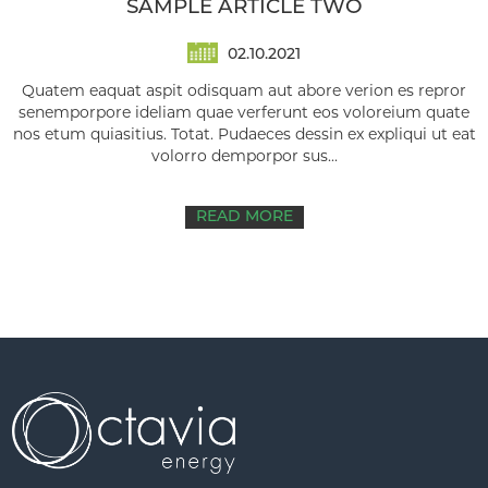
SAMPLE ARTICLE TWO
02.10.2021
Quatem eaquat aspit odisquam aut abore verion es repror
senemporpore ideliam quae verferunt eos voloreium quate
nos etum quiasitius. Totat. Pudaeces dessin ex expliqui ut eat
volorro demporpor sus...
READ MORE