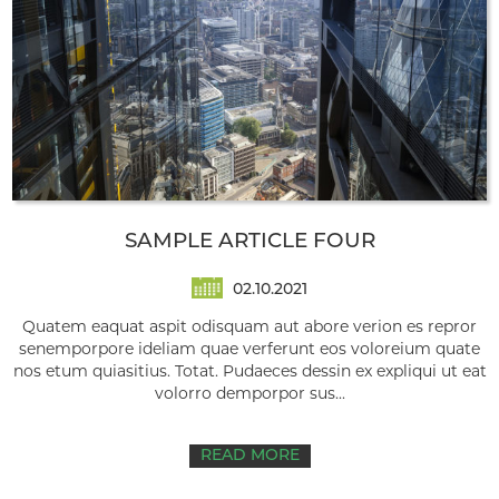
SAMPLE ARTICLE FOUR
02.10.2021
Quatem eaquat aspit odisquam aut abore verion es repror
senemporpore ideliam quae verferunt eos voloreium quate
nos etum quiasitius. Totat. Pudaeces dessin ex expliqui ut eat
volorro demporpor sus...
READ MORE