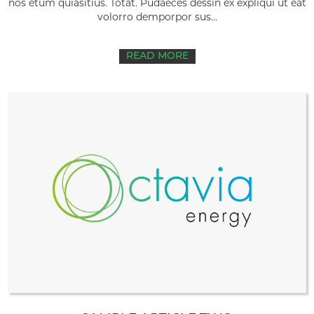
nos etum quiasitius. Totat. Pudaeces dessin ex expliqui ut eat
volorro demporpor sus...
READ MORE