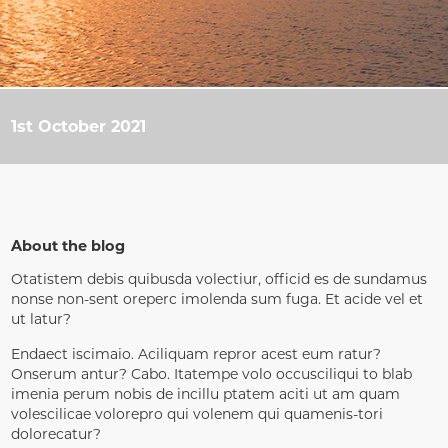
1st October 2021
About the blog
Otatistem debis quibusda volectiur, officid es de sundamus
nonse non-sent oreperc imolenda sum fuga. Et acide vel et
ut latur?
Endaect iscimaio. Aciliquam repror acest eum ratur?
Onserum antur? Cabo. Itatempe volo occusciliqui to blab
imenia perum nobis de incillu ptatem aciti ut am quam
volescilicae volorepro qui volenem qui quamenis-tori
dolorecatur?