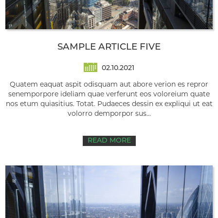
SAMPLE ARTICLE FIVE
02.10.2021
Quatem eaquat aspit odisquam aut abore verion es repror
senemporpore ideliam quae verferunt eos voloreium quate
nos etum quiasitius. Totat. Pudaeces dessin ex expliqui ut eat
volorro demporpor sus...
READ MORE