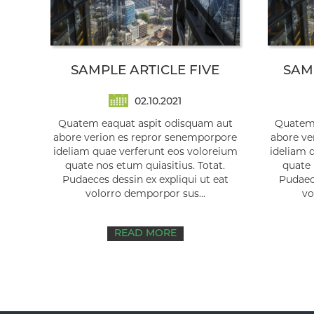
SAMPLE ARTICLE FIVE
SAM
02.10.2021
Quatem eaquat aspit odisquam aut
Quatem 
abore verion es repror senemporpore
abore ve
ideliam quae verferunt eos voloreium
ideliam 
quate nos etum quiasitius. Totat.
quate 
Pudaeces dessin ex expliqui ut eat
Pudaece
volorro demporpor sus...
vo
READ MORE