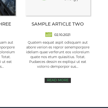
HREE
SAMPLE ARTICLE TWO
02.10.2021
quam aut
Quatem eaquat aspit odisquam aut
emporpore
abore verion es repror senemporpore
voloreium
ideliam quae verferunt eos voloreium
 Totat.
quate nos etum quiasitius. Totat.
 ut eat
Pudaeces dessin ex expliqui ut eat
...
volorro demporpor sus...
READ MORE