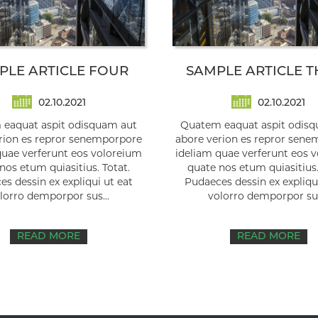
PLE ARTICLE FOUR
SAMPLE ARTICLE T
02.10.2021
02.10.2021
eaquat aspit odisquam aut
Quatem eaquat aspit odis
rion es repror senemporpore
abore verion es repror sen
quae verferunt eos voloreium
ideliam quae verferunt eos 
nos etum quiasitius. Totat.
quate nos etum quiasitius.
s dessin ex expliqui ut eat
Pudaeces dessin ex expliqui
lorro demporpor sus...
volorro demporpor sus
READ MORE
READ MORE